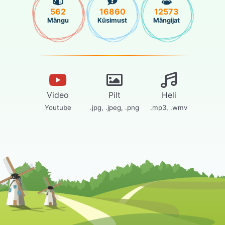
562
16860
12573
Mängu
Küsimust
Mängijat
Video
Pilt
Heli
Youtube
.jpg, .jpeg, .png
.mp3, .wmv