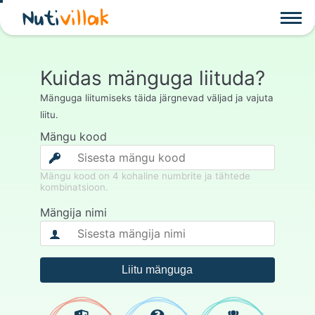
Nuti
villak
Kuidas mänguga liituda?
Mänguga liitumiseks täida järgnevad väljad ja vajuta
liitu.
Mängu kood
Mängu kood on 4 kohaline numbrite ja tähtede
kombinatsioon.
Mängija nimi