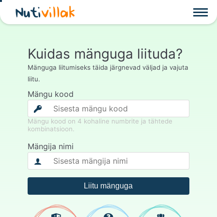
Nuti
villak
Kuidas mänguga liituda?
Mänguga liitumiseks täida järgnevad väljad ja vajuta
liitu.
Mängu kood
Mängu kood on 4 kohaline numbrite ja tähtede
kombinatsioon.
Mängija nimi