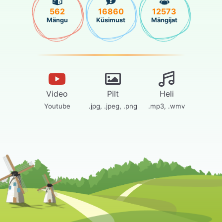
562
16860
12573
Mängu
Küsimust
Mängijat
Video
Pilt
Heli
Youtube
.jpg, .jpeg, .png
.mp3, .wmv